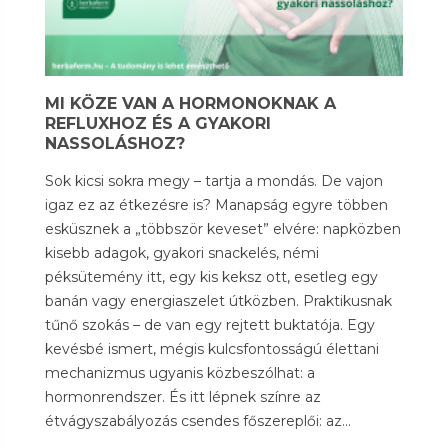
MI KÖZE VAN A HORMONOKNAK A
REFLUXHOZ ÉS A GYAKORI
NASSOLÁSHOZ?
Sok kicsi sokra megy – tartja a mondás. De vajon
igaz ez az étkezésre is? Manapság egyre többen
esküsznek a „többször keveset” elvére: napközben
kisebb adagok, gyakori snackelés, némi
péksütemény itt, egy kis keksz ott, esetleg egy
banán vagy energiaszelet útközben. Praktikusnak
tűnő szokás – de van egy rejtett buktatója. Egy
kevésbé ismert, mégis kulcsfontosságú élettani
mechanizmus ugyanis közbeszólhat: a
hormonrendszer. És itt lépnek színre az
étvágyszabályozás csendes főszereplői: az...