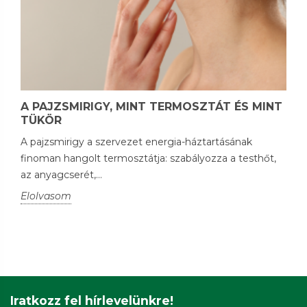
A PAJZSMIRIGY, MINT TERMOSZTÁT ÉS MINT
TÜKÖR
A pajzsmirigy a szervezet energia-háztartásának
finoman hangolt termosztátja: szabályozza a testhőt,
az anyagcserét,...
Elolvasom
Iratkozz fel hírlevelünkre!