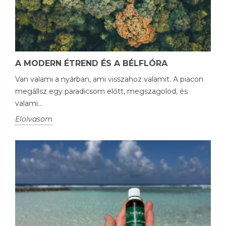
A MODERN ÉTREND ÉS A BÉLFLÓRA
Van valami a nyárban, ami visszahoz valamit. A piacon
megállsz egy paradicsom előtt, megszagolod, és
valami...
Elolvasom