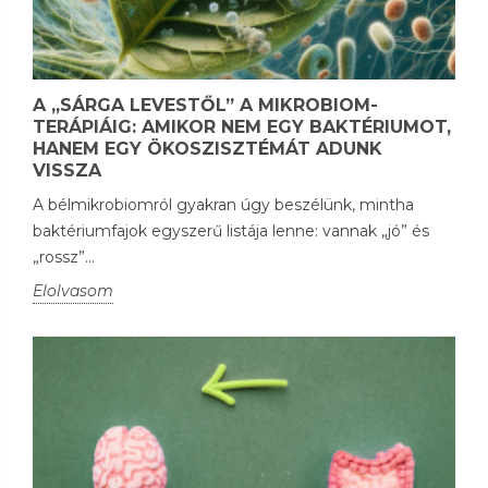
A „SÁRGA LEVESTŐL” A MIKROBIOM-
TERÁPIÁIG: AMIKOR NEM EGY BAKTÉRIUMOT,
HANEM EGY ÖKOSZISZTÉMÁT ADUNK
VISSZA
A bélmikrobiomról gyakran úgy beszélünk, mintha
baktériumfajok egyszerű listája lenne: vannak „jó” és
„rossz”...
Elolvasom