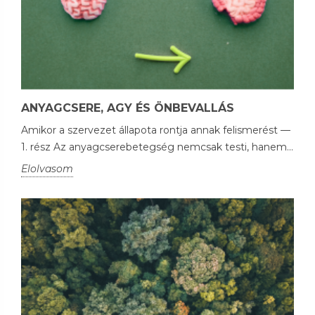
ANYAGCSERE, AGY ÉS ÖNBEVALLÁS
Amikor a szervezet állapota rontja annak felismerést —
1. rész Az anyagcserebetegség nemcsak testi, hanem...
Elolvasom