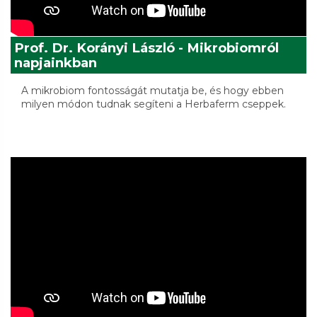
Prof. Dr. Korányi László - Mikrobiomról
napjainkban
A mikrobiom fontosságát mutatja be, és hogy ebben
milyen módon tudnak segíteni a Herbaferm cseppek.