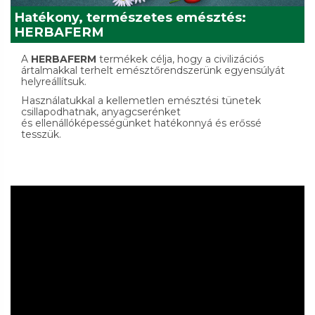
Hatékony, természetes emésztés:
HERBAFERM
A
HERBAFERM
termékek célja, hogy a civilizációs
ártalmakkal terhelt emésztőrendszerünk egyensúlyát
helyreállítsuk.
Használatukkal a kellemetlen emésztési tünetek
csillapodhatnak, anyagcserénket
és ellenállóképességünket hatékonnyá és erőssé
tesszük.