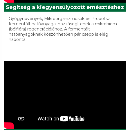
Segítség a kiegyensúlyozott emésztéshez
Gyógynövények, Mikroorganizmusok és Propolisz
fermentált hatóanyagai hozzásegítenek a mikrobiom
(bélflóra) regenerációjához. A fermentált
hatóanyagoknak köszönhetően pár csepp is elég
naponta.