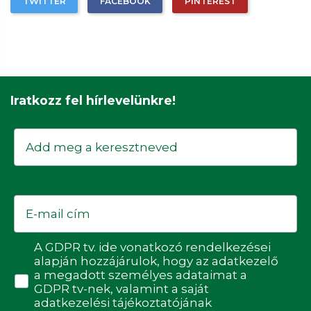
TWITTER
FACEBOOK
PINTEREST
Iratkozz fel hírlevelünkre!
Keresztnév
Email
Adatvédelmi hozzájárulás
A GDPR tv. ide vonatkozó rendelkezései
alapján hozzájárulok, hogy az adatkezelő
a megadott személyes adataimat a
GDPR tv-nek, valamint a saját
adatkezelési tájékoztatójának