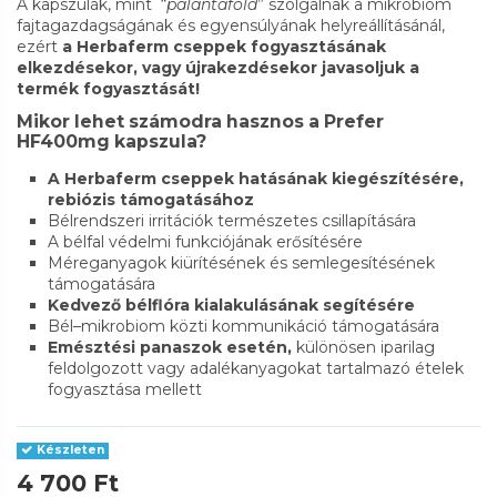
A kapszulák, mint “
palántaföld
” szolgálnak a mikrobiom
fajtagazdagságának és egyensúlyának helyreállításánál,
ezért
a
Herbaferm cseppek
fogyasztásának
elkezdésekor, vagy újrakezdésekor javasoljuk a
termék fogyasztását!
Mikor lehet számodra hasznos a Prefer
HF400mg kapszula?
A Herbaferm cseppek hatásának kiegészítésére,
rebiózis támogatásához
Bélrendszeri irritációk természetes csillapítására
A bélfal védelmi funkciójának erősítésére
Méreganyagok kiürítésének és semlegesítésének
támogatására
Kedvező bélflóra kialakulásának segítésére
Bél–mikrobiom közti kommunikáció támogatására
Emésztési panaszok esetén,
különösen iparilag
feldolgozott vagy adalékanyagokat tartalmazó ételek
fogyasztása mellett
Készleten
4 700 Ft