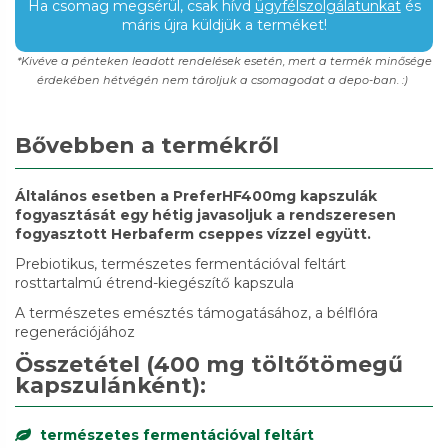
Ha csomag megsérül, csak hívd
ügyfélszolgálatunkat
és
máris újra küldjük a terméket!
*Kivéve a pénteken leadott rendelések esetén, mert a termék minősége
érdekében hétvégén nem tároljuk a csomagodat a depo-ban. :)
Bővebben a termékről
Általános esetben a PreferHF400mg kapszulák
fogyasztását egy hétig javasoljuk a rendszeresen
fogyasztott Herbaferm cseppes vízzel együtt.
Prebiotikus, természetes fermentációval feltárt
rosttartalmú étrend-kiegészítő kapszula
A természetes emésztés támogatásához, a bélflóra
regenerációjához
Összetétel (400 mg töltőtömegű
kapszulánként):
természetes fermentációval feltárt