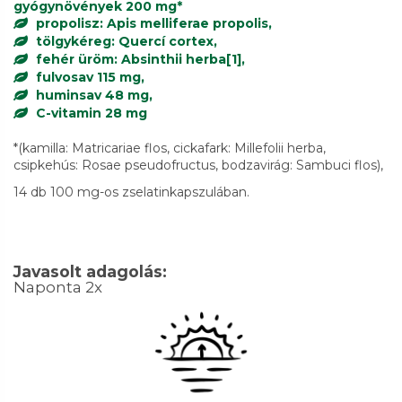
gyógynövények 200 mg*
propolisz: Apis melliferae propolis,
tölgykéreg: Quercí cortex,
fehér üröm: Absinthii herba[1],
fulvosav 115 mg,
huminsav 48 mg,
C-vitamin 28 mg
*(kamilla: Matricariae flos, cickafark: Millefolii herba,
csipkehús: Rosae pseudofructus, bodzavirág: Sambuci flos),
14 db 100 mg-os zselatinkapszulában.
Javasolt adagolás:
Naponta 2x