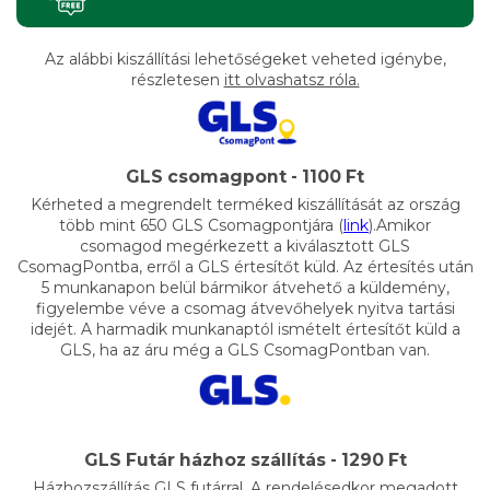
Az alábbi kiszállítási lehetőségeket veheted igénybe,
részletesen
itt olvashatsz róla.
GLS csomagpont - 1100 Ft
Kérheted a megrendelt terméked kiszállítását az ország
több mint 650 GLS Csomagpontjára (
link
).Amikor
csomagod megérkezett a kiválasztott GLS
CsomagPontba, erről a GLS értesítőt küld. Az értesítés után
5 munkanapon belül bármikor átvehető a küldemény,
figyelembe véve a csomag átvevőhelyek nyitva tartási
idejét. A harmadik munkanaptól ismételt értesítőt küld a
GLS, ha az áru még a GLS CsomagPontban van.
GLS Futár házhoz szállítás - 1290 Ft
Házhozszállítás GLS futárral. A rendelésedkor megadott