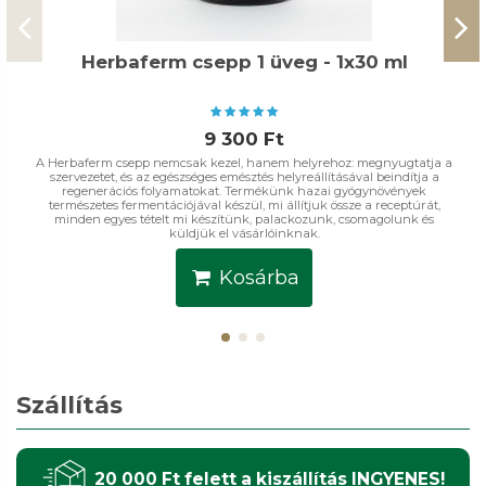
Herbaferm csepp 1 üveg - 1x30 ml
9 300 Ft
A Herbaferm csepp nemcsak kezel, hanem helyrehoz: megnyugtatja a
szervezetet, és az egészséges emésztés helyreállításával beindítja a
regenerációs folyamatokat. Termékünk hazai gyógynövények
természetes fermentációjával készül, mi állítjuk össze a receptúrát,
minden egyes tételt mi készítünk, palackozunk, csomagolunk és
küldjük el vásárlóinknak.
Kosárba
Szállítás
20 000 Ft felett a kiszállítás INGYENES!