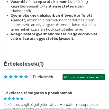
Várandós
és
szoptatós
kismamák
kizárólag
kezelőorvossal
történt
egyeztetés
után
alkalmazzák.
Gyermekeknek
elsősorban 6 éves kor felett
ajánlott,
azonban a termék nem tartalmaz olyan
összetevőt, amely vegyes étrendet követő kisebb
gyermekek számára kockázatot jelentene.
Adagolásáról gyermekorvossal vagy védőnővel
való előzetes egyeztetés javasolt.
Értékelések
(1)
1 Értékelések
Írj értékelést a termékről
Tökéletes támogatás a pocakomnak
Tökéletes segítséget jelentett, a Herbaferm cseppekkel