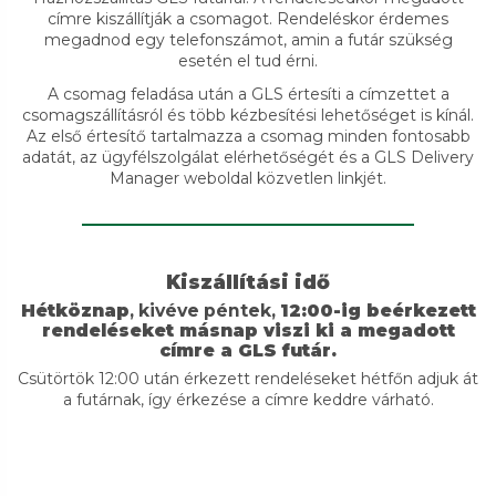
címre kiszállítják a csomagot. Rendeléskor érdemes
megadnod egy telefonszámot, amin a futár szükség
esetén el tud érni.
A csomag feladása után a GLS értesíti a címzettet a
csomagszállításról és több kézbesítési lehetőséget is kínál.
Az első értesítő tartalmazza a csomag minden fontosabb
adatát, az ügyfélszolgálat elérhetőségét és a GLS Delivery
Manager weboldal közvetlen linkjét.
Kiszállítási idő
Hétköznap
, kivéve péntek,
12:00-ig beérkezett
rendeléseket másnap viszi ki a megadott
címre a GLS futár.
Csütörtök 12:00 után érkezett rendeléseket hétfőn adjuk át
a futárnak, így érkezése a címre keddre várható.