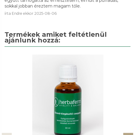
együtt támogatta az emésztésem, elmúlt a puffadás,
sokkal jobban éreztem magam tőle.
írta
Endre
ekkor
2025-08-06
Termékek amiket feltétlenül
ajánlunk hozzá: