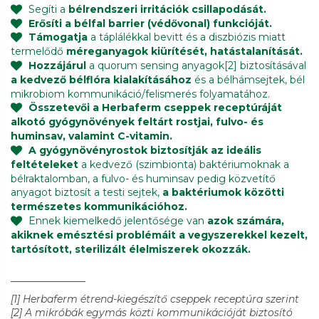
Segíti a
bélrendszeri irritációk csillapodását.
Erősíti a bélfal barrier (védővonal) funkcióját.
Támogatja
a táplálékkal bevitt és a diszbiózis miatt
termelődő
méreganyagok kiürítését, hatástalanítását.
Hozzájárul
a quorum sensing anyagok[2] biztosításával
a kedvező bélflóra kialakításához
és a bélhámsejtek, bél
mikrobiom kommunikáció/felismerés folyamatához.
Összetevői a Herbaferm cseppek receptúráját
alkotó gyógynövények feltárt rostjai, fulvo- és
huminsav, valamint C-vitamin.
A gyógynövényrostok biztosítják az ideális
feltételeket
a kedvező (szimbionta) baktériumoknak a
bélraktalomban, a fulvo- és huminsav pedig közvetítő
anyagot biztosít a testi sejtek,
a baktériumok közötti
természetes kommunikációhoz.
Ennek kiemelkedő jelentősége van
azok számára,
akiknek emésztési problémáit a vegyszerekkel kezelt,
tartósított, sterilizált élelmiszerek okozzák.
[1] Herbaferm étrend-kiegészítő cseppek receptúra szerint
[2] A mikróbák egymás közti kommunikációját biztosító