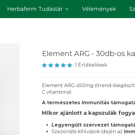
Herbaferm Tudástár
Vélemények
S
Element ARG - 30db-os ka
1 Értékelések
Element ARG 450mg étrend-kiegészítő
C vitaminnal.
A természetes immunitás támogatás
Mikor ajánlott a kapszulák fogy
Legyengült szervezet támogatá
Szezonális kihívások idején az
imm