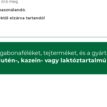
 őrzi meg.
használandó.
től elzárva tartandó!
gabonaféléket, tejterméket, és a gyár
lutén-, kazein- vagy laktóztartalm