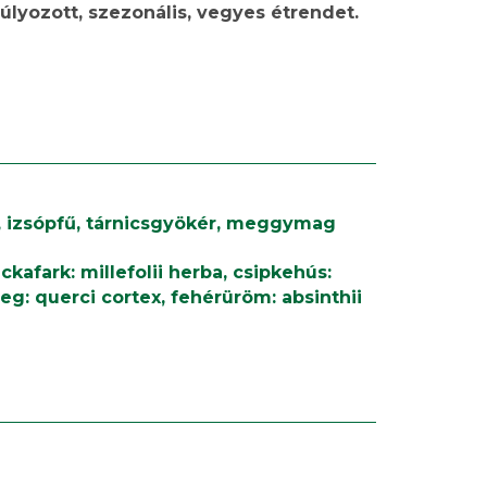
lyozott, szezonális, vegyes étrendet.
, izsópfű, tárnicsgyökér, meggymag
kafark: millefolii herba, csipkehús:
reg: querci cortex, fehérüröm: absinthii