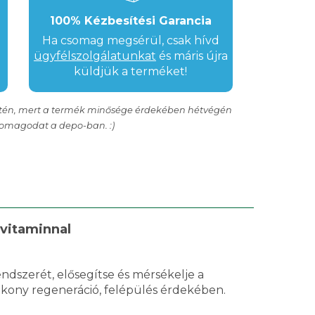
100% Kézbesítési Garancia
Ha csomag megsérül, csak hívd
ügyfélszolgálatunkat
és máris újra
küldjük a terméket!
setén, mert a termék minősége érdekében hétvégén
somagodat a depo-ban. :)
vitaminnal
ndszerét, elősegítse és mérsékelje a
tékony regeneráció, felépülés érdekében.