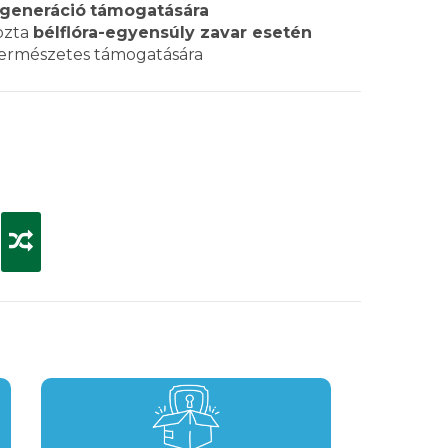
egeneráció
támogatására
ozta
bélflóra-egyensúly zavar esetén
ermészetes támogatására