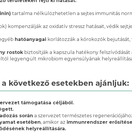
 területeken fejti ki hatását:
inin)
tartalma nélkülözhetetlen a sejtes immunitás no
lok) kompenzálják az oxidatív stressz hatásait, védik sej
 egyéb
hatóanyagai
korlátozzák a kórokozók bejutását, f
ny rostok
biztosítják a kapszula hatékony felszívódását
ltől legyengült mikrobiom egyensúlyának helyreállítás
 a következő esetekben ajánljuk:
ervezet támogatása céljából.
gett.
badozás során
a szervezet természetes regenerációjáho
lyamat
esetében
, amikor az
immunrendszer erősítés
désének helyreállítására.