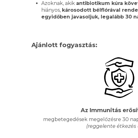
Azoknak, akik
antibiotikum kúra köv
hiányos,
károsodott bélflórával rend
egyidőben javasoljuk, legalább 30 n
Ajánlott fogyasztás:
Az Immunitás erősí
megbetegedések megelőzésre 30 na
(reggelente étkezés 