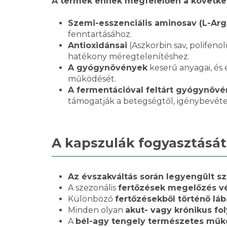
A termék ennek megfelelően a következő
Szemi-esszenciális aminosav (L-Arg
fenntartásához.
Antioxidánsai
(Aszkorbin sav, polifeno
hatékony méregtelenítéshez.
A gyógynövények
keserű anyagai, és
működését.
A fermentációval feltárt gyógynövé
támogatják a betegségtől, igénybevéte
A kapszulák fogyasztását
Az évszakváltás során legyengült sz
A szezonális
fertőzések megelőzés vé
Különböző
fertőzésekből történő lá
Minden olyan
akut- vagy krónikus fo
A
bél-agy tengely természetes műkö