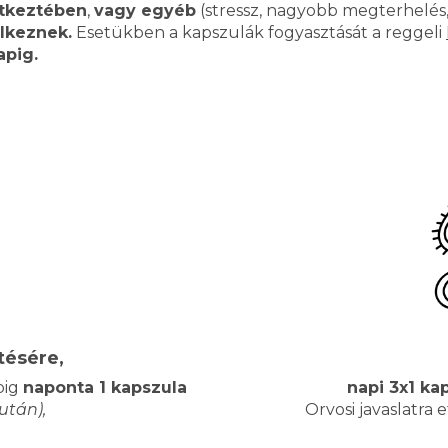
etkeztében
,
vagy egyéb
(stressz, nagyobb megterhelés,
elkeznek.
Esetükben a kapszulák fogyasztását a reggeli
apig.
tésére,
pig
naponta 1 kapszula
napi 3x1 ka
után),
Orvosi javaslatra 