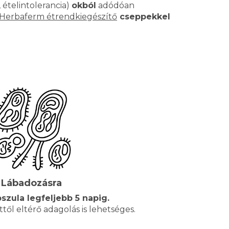
 ételintolerancia)
okból
adódóan
Herbaferm étrendkiegészítő
cseppekkel
Lábadozásra
pszula legfeljebb 5 napig.
ettől eltérő adagolás is lehetséges.