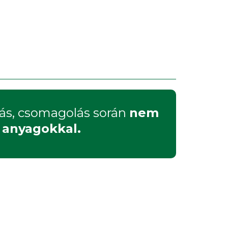
tás, csomagolás során
nem
ú anyagokkal.