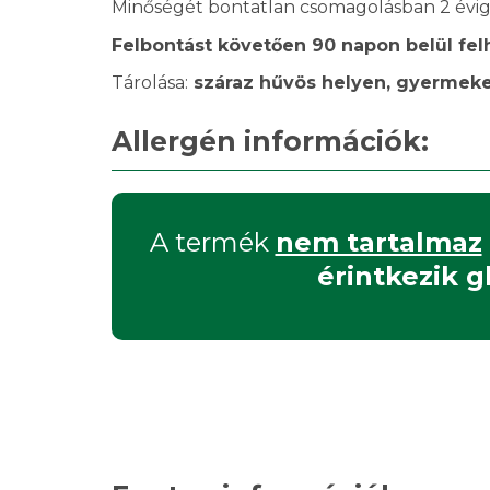
Minőségét bontatlan csomagolásban 2 évig
Felbontást követően 90 napon belül fel
Tárolása:
száraz hűvös helyen, gyermekek
Allergén információk:
A termék
nem tartalmaz
érintkezik g