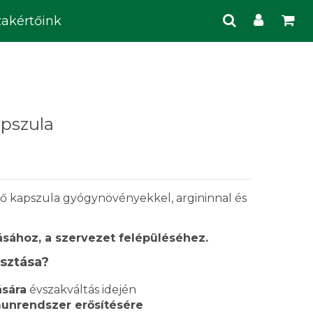
zakértőink
pszula
 kapszula gyógynövényekkel, argininnal és
ához, a szervezet felépüléséhez.
asztása?
sára
évszakváltás idején
unrendszer erősítésére