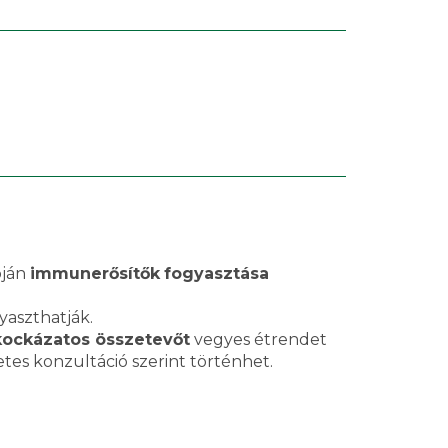
pján
immunerősítők
fogyasztása
yaszthatják.
kockázatos összetevőt
vegyes étrendet
tes konzultáció szerint történhet.