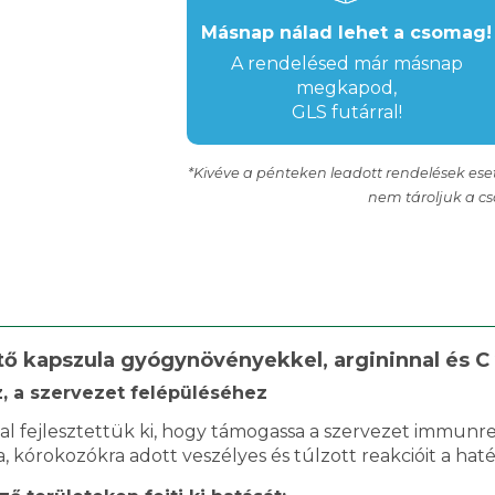
Másnap nálad lehet a csomag!
A rendelésed már másnap
megkapod,
GLS futárral!
*Kivéve a pénteken leadott rendelések e
nem tároljuk a c
 kapszula gyógynövényekkel, argininnal és C 
 a szervezet felépüléséhez
l fejlesztettük ki, hogy támogassa a szervezet immunre
 kórokozókra adott veszélyes és túlzott reakcióit a ha