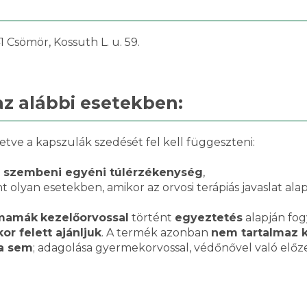
 Csömör, Kossuth L. u. 59.
az alábbi esetekben:
letve a kapszulák szedését fel kell függeszteni:
l szembeni egyéni túlérzékenység
,
nt olyan esetekben, amikor az orvosi terápiás javaslat ala
mamák
kezelőorvossal
történt
egyeztetés
alapján fog
or felett ajánljuk
. A termék azonban
nem tartalmaz 
a sem
; adagolása gyermekorvossal, védőnővel való előze