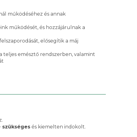
rmál működéséhez és annak
tjeink működését, és hozzájárulnak a
elszaporodását, elősegítik a máj
 a teljes emésztő rendszerben, valamint
át
z.
e szükséges
és kiemelten indokolt.