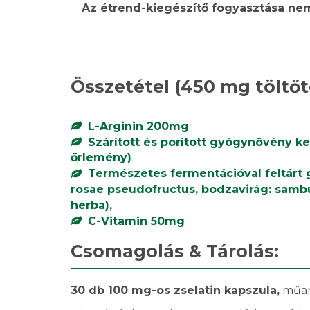
Az étrend-kiegészítő fogyasztása nem
Összetétel (450 mg töltő
L-Arginin 200mg
Szárított és porított gyógynövény k
őrlemény)
Természetes fermentációval feltárt gy
rosae pseudofructus, bodzavirág: sambuci
herba),
C-Vitamin 50mg
Csomagolás & Tárolás:
30 db 100 mg-os zselatin kapszula,
műan