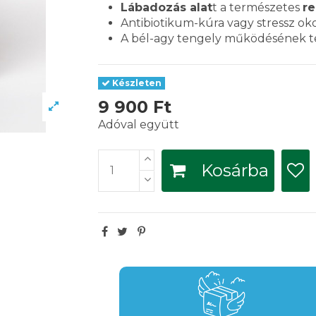
Lábadozás alat
t a természetes
r
Antibiotikum-kúra vagy stressz ok
A bél-agy tengely működésének t
Készleten
9 900 Ft
Adóval együtt
Kosárba