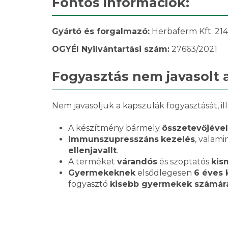
Fontos információk:
Gyártó és forgalmazó:
Herbaferm Kft. 2141
OGYÉI Nyilvántartási szám:
27663/2021
Fogyasztás nem javasolt 
Nem javasoljuk a kapszulák fogyasztását, il
A készítmény bármely
összetevőjéve
Immunszupresszáns
kezelés
, valami
ellenjavallt
.
A terméket
várandós
és szoptatós
kis
Gyermekeknek
elsődlegesen
6 éves k
fogyasztó
kisebb gyermekek számár