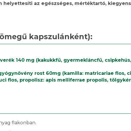
 helyettesíti az egészséges, mértéktartó, kiegyensú
tömegű kapszulánként):
everék 140 mg (kakukkfű, gyermekláncfű, csipkehús
ógynövény rost 60mg (kamilla: matricariae flos, cic
 flos, propolisz: apis melliferrae propolis, tölgyké
yag flakonban.