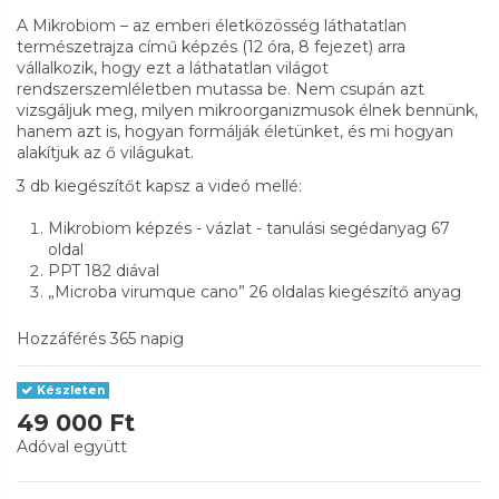
A Mikrobiom – az emberi életközösség láthatatlan
természetrajza című képzés (12 óra, 8 fejezet) arra
vállalkozik, hogy ezt a láthatatlan világot
rendszerszemléletben mutassa be. Nem csupán azt
vizsgáljuk meg, milyen mikroorganizmusok élnek bennünk,
hanem azt is, hogyan formálják életünket, és mi hogyan
alakítjuk az ő világukat.
3 db kiegészítőt kapsz a videó mellé:
Mikrobiom képzés - vázlat - tanulási segédanyag 67
oldal
PPT 182 diával
„Microba virumque cano” 26 oldalas kiegészítő anyag
Hozzáférés 365 napig
Készleten
49 000 Ft
Adóval együtt