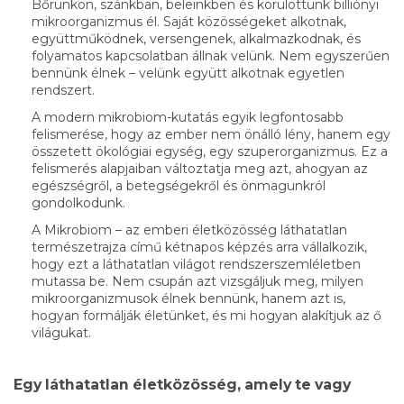
Bőrünkön, szánkban, beleinkben és körülöttünk billiónyi
mikroorganizmus él. Saját közösségeket alkotnak,
együttműködnek, versengenek, alkalmazkodnak, és
folyamatos kapcsolatban állnak velünk. Nem egyszerűen
bennünk élnek – velünk együtt alkotnak egyetlen
rendszert.
A modern mikrobiom-kutatás egyik legfontosabb
felismerése, hogy az ember nem önálló lény, hanem egy
összetett ökológiai egység, egy szuperorganizmus. Ez a
felismerés alapjaiban változtatja meg azt, ahogyan az
egészségről, a betegségekről és önmagunkról
gondolkodunk.
A Mikrobiom – az emberi életközösség láthatatlan
természetrajza című kétnapos képzés arra vállalkozik,
hogy ezt a láthatatlan világot rendszerszemléletben
mutassa be. Nem csupán azt vizsgáljuk meg, milyen
mikroorganizmusok élnek bennünk, hanem azt is,
hogyan formálják életünket, és mi hogyan alakítjuk az ő
világukat.
Egy láthatatlan életközösség, amely te vagy