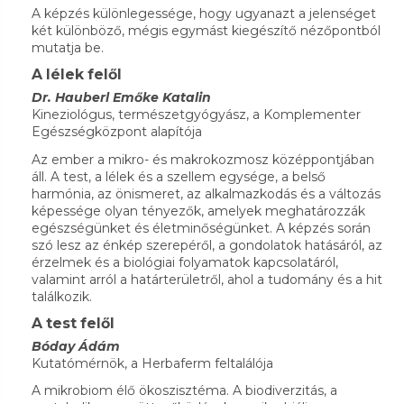
A képzés különlegessége, hogy ugyanazt a jelenséget
két különböző, mégis egymást kiegészítő nézőpontból
mutatja be.
A lélek felől
Dr. Hauberl Emőke Katalin
Kineziológus, természetgyógyász, a Komplementer
Egészségközpont alapítója
Az ember a mikro- és makrokozmosz középpontjában
áll. A test, a lélek és a szellem egysége, a belső
harmónia, az önismeret, az alkalmazkodás és a változás
képessége olyan tényezők, amelyek meghatározzák
egészségünket és életminőségünket. A képzés során
szó lesz az énkép szerepéről, a gondolatok hatásáról, az
érzelmek és a biológiai folyamatok kapcsolatáról,
valamint arról a határterületről, ahol a tudomány és a hit
találkozik.
A test felől
Bóday Ádám
Kutatómérnök, a Herbaferm feltalálója
A mikrobiom élő ökoszisztéma. A biodiverzitás, a