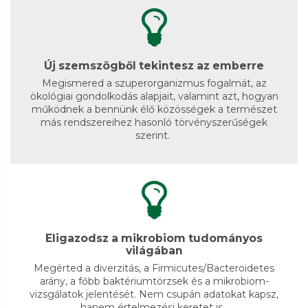
Új szemszögből tekintesz az emberre
Megismered a szuperorganizmus fogalmát, az
ökológiai gondolkodás alapjait, valamint azt, hogyan
működnek a bennünk élő közösségek a természet
más rendszereihez hasonló törvényszerűségek
szerint.
Eligazodsz a mikrobiom tudományos
világában
Megérted a diverzitás, a Firmicutes/Bacteroidetes
arány, a főbb baktériumtörzsek és a mikrobiom-
vizsgálatok jelentését. Nem csupán adatokat kapsz,
hanem értelmezési keretet is.