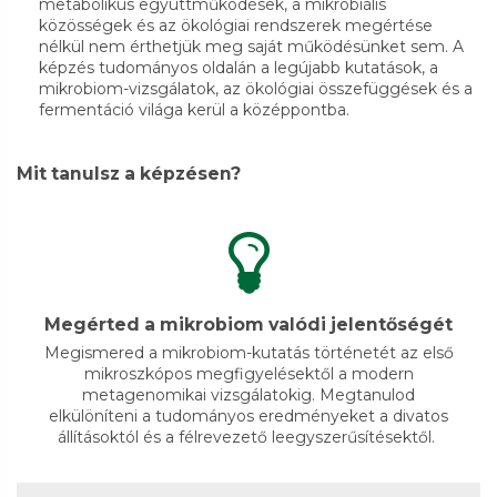
metabolikus együttműködések, a mikrobiális
közösségek és az ökológiai rendszerek megértése
nélkül nem érthetjük meg saját működésünket sem. A
képzés tudományos oldalán a legújabb kutatások, a
mikrobiom-vizsgálatok, az ökológiai összefüggések és a
fermentáció világa kerül a középpontba.
Mit tanulsz a képzésen?
Megérted a mikrobiom valódi jelentőségét
Megismered a mikrobiom-kutatás történetét az első
mikroszkópos megfigyelésektől a modern
metagenomikai vizsgálatokig. Megtanulod
elkülöníteni a tudományos eredményeket a divatos
állításoktól és a félrevezető leegyszerűsítésektől.