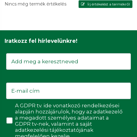
Nincs még termék értékelés
Írj értékelést a termékről
Iratkozz fel hírlevelünkre!
Keresztnév
Email
Adatvédelmi hozzájárulás
A GDPR tv. ide vonatkozó rendelkezései
alapján hozzájárulok, hogy az adatkezelő
a megadott személyes adataimat a
GDPR tv-nek, valamint a saját
adatkezelési tájékoztatójának
megfelelően kezelje.