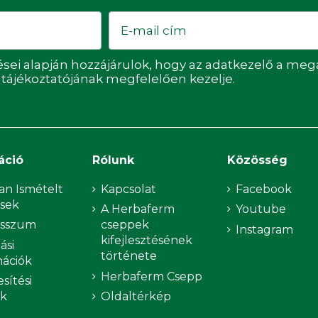
Email
ései alapján hozzájárulok, hogy az adatkezelő a m
i tájékoztatójának megfelelően kezelje.
áció
Rólunk
Közösség
an Ismételt
Kapcsolat
Facebook
sek
A Herbaferm
Youtube
esszum
cseppek
Instagram
kifejlesztésének
ási
története
mációk
Herbaferm Csepp
sítési
ok
Oldaltérkép