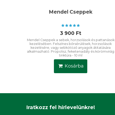
Mendel Cseppek
3 900 Ft
Mendel Cseppek a sebek, horzsolások és pattanások
kezelésében. Felszínes bőrsérülések, horzsolások
kezelésére, vagy sebkötöző anyagok átitatására
alkalmazható. Propolisz, feketenadály és körömvirág
tinktúra - 10 ml
Kosárba
Iratkozz fel hírlevelünkre!