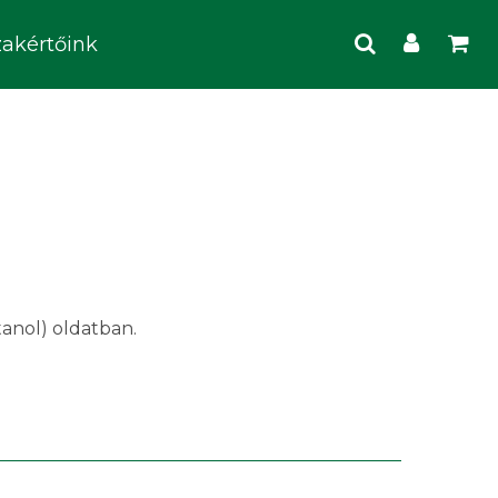
zakértőink
tanol) oldatban.