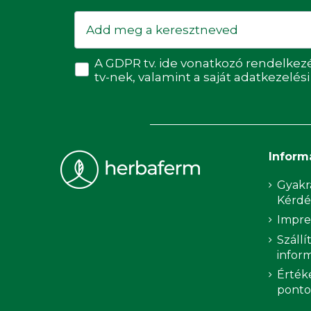
Keresztnév
Adatvédelmi hozzájárulás
A GDPR tv. ide vonatkozó rendelkez
tv-nek, valamint a saját adatkezelés
Inform
Gyakr
Kérdé
Impr
Szállít
infor
Értéke
pont