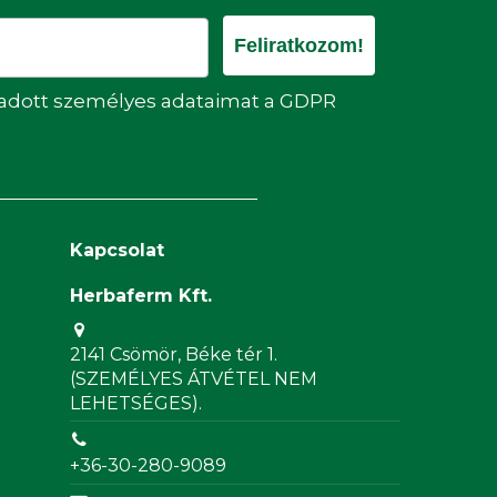
Feliratkozom!
egadott személyes adataimat a GDPR
Kapcsolat
Herbaferm Kft.
2141 Csömör, Béke tér 1.
(SZEMÉLYES ÁTVÉTEL NEM
LEHETSÉGES).
+36-30-280-9089