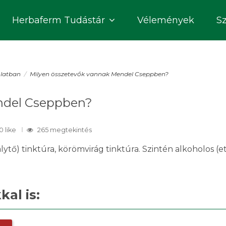
Herbaferm Tudástár
Vélemények
S
olatban
Milyen összetevők vannak Mendel Cseppben?
ndel Cseppben?
0
like
265 megtekintés
lytő) tinktúra, körömvirág tinktúra. Szintén alkoholos (e
al is: