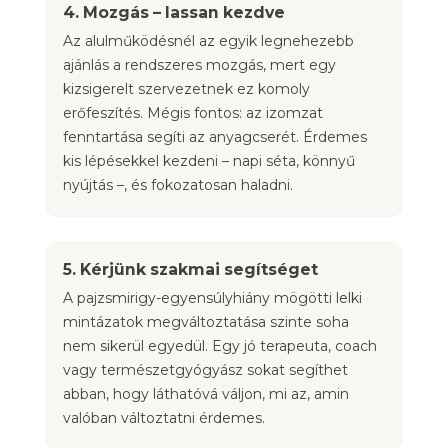
4. Mozgás – lassan kezdve
Az alulműködésnél az egyik legnehezebb
ajánlás a rendszeres mozgás, mert egy
kizsigerelt szervezetnek ez komoly
erőfeszítés. Mégis fontos: az izomzat
fenntartása segíti az anyagcserét. Érdemes
kis lépésekkel kezdeni – napi séta, könnyű
nyújtás –, és fokozatosan haladni.
5. Kérjünk szakmai segítséget
A pajzsmirigy-egyensúlyhiány mögötti lelki
mintázatok megváltoztatása szinte soha
nem sikerül egyedül. Egy jó terapeuta, coach
vagy természetgyógyász sokat segíthet
abban, hogy láthatóvá váljon, mi az, amin
valóban változtatni érdemes.