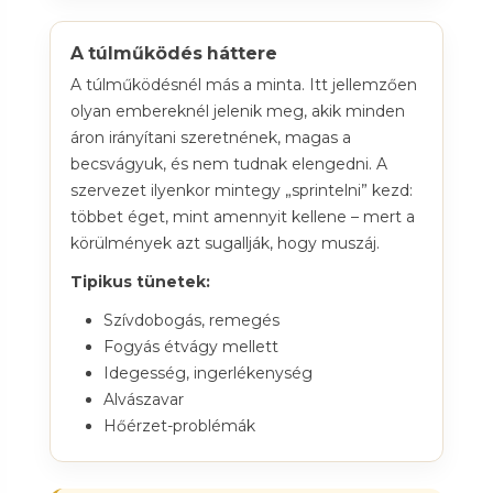
A túlműködés háttere
A túlműködésnél más a minta. Itt jellemzően
olyan embereknél jelenik meg, akik minden
áron irányítani szeretnének, magas a
becsvágyuk, és nem tudnak elengedni. A
szervezet ilyenkor mintegy „sprintelni” kezd:
többet éget, mint amennyit kellene – mert a
körülmények azt sugallják, hogy muszáj.
Tipikus tünetek:
Szívdobogás, remegés
Fogyás étvágy mellett
Idegesség, ingerlékenység
Alvászavar
Hőérzet-problémák