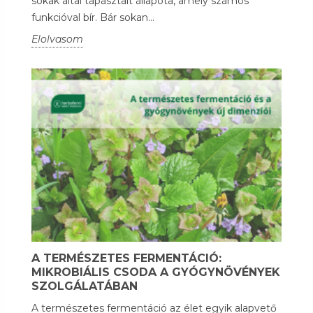
sokak által tapasztalt állapota, amely számos
funkcióval bír. Bár sokan...
Elolvasom
A TERMÉSZETES FERMENTÁCIÓ:
MIKROBIÁLIS CSODA A GYÓGYNÖVÉNYEK
SZOLGÁLATÁBAN
A természetes fermentáció az élet egyik alapvető