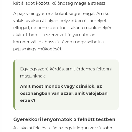
két állapot közötti különbség maga a stressz.
A pajzsmirigy erre a különbségre reagál. Amikor
valaki éveken át olyan helyzetben él, amelyet
elfogad, de nem szeretne – akár a munkahelyén,
akár otthon –, a szervezet folyamatosan
kompenzál. Ez hosszú távon megviselheti a
pajzsmirigy működését.
Egy egyszerű kérdés, amit érdemes feltenni
magunknak:
Amit most mondok vagy csinálok, az
összhangban van azzal, amit valójában
érzek?
Gyerekkori lenyomatok a felnőtt testben
Az iskolai felelés talán az egyik leguniverzálisabb