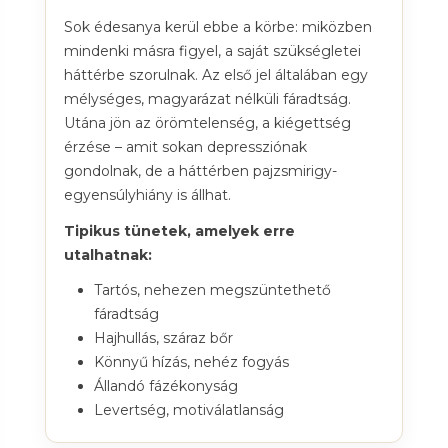
Sok édesanya kerül ebbe a körbe: miközben
mindenki másra figyel, a saját szükségletei
háttérbe szorulnak. Az első jel általában egy
mélységes, magyarázat nélküli fáradtság.
Utána jön az örömtelenség, a kiégettség
érzése – amit sokan depressziónak
gondolnak, de a háttérben pajzsmirigy-
egyensúlyhiány is állhat.
Tipikus tünetek, amelyek erre
utalhatnak:
Tartós, nehezen megszüntethető
fáradtság
Hajhullás, száraz bőr
Könnyű hízás, nehéz fogyás
Állandó fázékonyság
Levertség, motiválatlanság