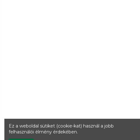
Ez a weboldal sütiket (cookie-kat) használ a jobb
felhasználói élmény érdekében.