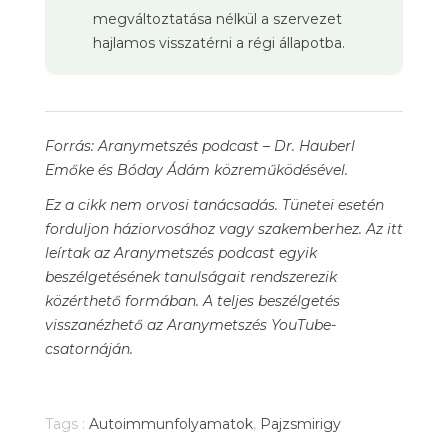
megváltoztatása nélkül a szervezet
hajlamos visszatérni a régi állapotba.
Forrás: Aranymetszés podcast – Dr. Hauberl
Emőke és Bóday Ádám közreműködésével.
Ez a cikk nem orvosi tanácsadás. Tünetei esetén
forduljon háziorvosához vagy szakemberhez. Az itt
leírtak az Aranymetszés podcast egyik
beszélgetésének tanulságait rendszerezik
közérthető formában. A teljes beszélgetés
visszanézhető az Aranymetszés YouTube-
csatornáján.
Tags :
Autoimmunfolyamatok
,
Pajzsmirigy