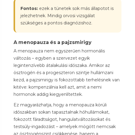
Fontos:
ezek a tünetek sok más állapotot is
jelezhetnek. Mindig orvosi vizsgálat
szükséges a pontos diagnózishoz.
A menopauza és a pajzsmirigy
A menopauza nem egyszerűen hormonális
változás – egyben a szervezet egyik
legintenzívebb átalakulási időszaka. Amikor az
ösztrogén és a progeszteron szintje hullámzani
kezd, a pajzsmirigy is fokozottabb terhelésnek van
kitéve: kompenzálnia kell azt, amit a nemi
hormonok addig kiegyenlítettek.
Ez magyarázhatja, hogy a menopauza körüli
időszakban sokan tapasztalnak hőhullámokat,
fokozott fáradtságot, hangulatváltozásokat és
testsúly-ingadozást – amelyek mögött nemcsak
az ösztrogénszint csökkenése, hanem a