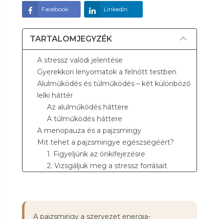
Facebook
LinkedIn
TARTALOMJEGYZÉK
A stressz valódi jelentése
Gyerekkori lenyomatok a felnőtt testben
Alulműködés és túlműködés – két különböző
lelki háttér
Az alulműködés háttere
A túlműködés háttere
A menopauza és a pajzsmirigy
Mit tehet a pajzsmirigye egészségéért?
1. Figyeljünk az önkifejezésre
2. Vizsgáljuk meg a stressz forrásait
3. Étrendben: kerüljük a nagy terhelőket
4. Mozgás – lassan kezdve
5. Kérjünk szakmai segítséget
A legfontosabb üzenetek
A pajzsmirigy a szervezet energia-