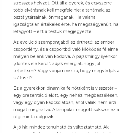
stresszes helyzet. Ott áll a gyerek, és egyszerre
több elvárásnak kell megfelelnie: a tanárnak, az
osztálytársainak, önmagának. Ha valaha
igazságtalan értékelés érte, ha megszégyenült, ha
lefagyott – ezt a testük megjegyezte.
Az evolúció szempontjából ez érthető: az ember
csoportlény, és a csoportból való kilökődés félelme
mélyen belénk van kódolva. A pajzsmirigy ilyenkor
„döntés elé kerül”: adjak energiát, hogy jól
teljesítsen? Vagy vonjam vissza, hogy megvédjük a
státuszt?
Ez a gyerekkori dinamika felnőttként is visszatér –
egy prezentáció előtt, egy nehéz megbeszélésen,
vagy egy olyan kapcsolatban, ahol valaki nem érzi
magát meghallva. A lámpaláz mögött sokszor ez a
régi minta dolgozik.
A jó hír: mindez tanulható és változtatható. Aki