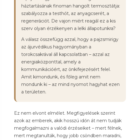
háztartásának finoman hangolt termosztátja:
szabályozza a testhőt, az anyagcserét, a
regenerációt. De vajon miért reagál ez a kis
szerv olyan érzékenyen a lelki állapotunkra?
A válasz összefügg azzal, hogy a pajzsmirigy
az ájurvédikus hagyományban a
torokcsakrával áll kapcsolatban – azzal az
energiaközponttal, amely a
kommunikációért, az önkifejezésért felel.
Amit kimondunk, és főleg amit nem
mondunk ki – az mind nyomot hagyhat ezen
a területen.
Ez nem elvont elmélet. Megfigyelések szerint
azok az emberek, akik hosszú időn át nem tudják
megfogalmazni a valódi érzéseiket – mert félnek,
mert megtanulták, hogy jobb csöndben maradni,