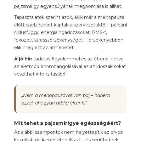
pajzsmirigy egyensúlyának megbomlása is állhat.
Tapasztalatok szerint azok, akik már a menopauza
előtt is jelzéseket kaptak a szervezetüktől – például
ciklusfüggő energiaingadozásokat, PMS-t,
fokozott stresszérzékenységet –, érzékenyebben
élik meg ezt az átmenetet.
A jó hír:
tudatos figyelemmel és az étrend, illetve
az életmód finomhangolásával ez az időszak sokat
veszíthet intenzitásából.
„Nem a menopauzával van baj – hanem
azzal, ahogyan addig éltünk.”
Mit tehet a pajzsmirigye egészségéért?
Az alábbi szempontok nem helyettesítik az orvosi
kezelést, de kiegészíthetik azt – és segíthetnek