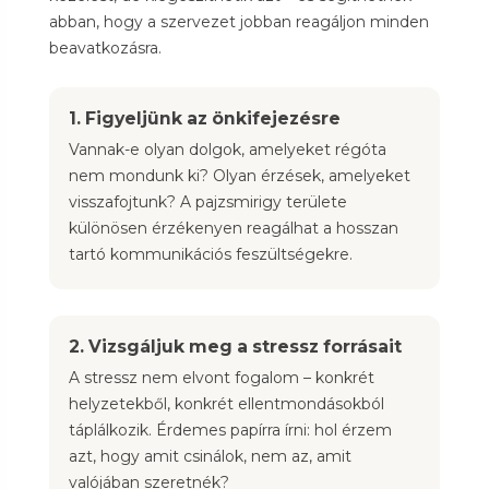
abban, hogy a szervezet jobban reagáljon minden
beavatkozásra.
1. Figyeljünk az önkifejezésre
Vannak-e olyan dolgok, amelyeket régóta
nem mondunk ki? Olyan érzések, amelyeket
visszafojtunk? A pajzsmirigy területe
különösen érzékenyen reagálhat a hosszan
tartó kommunikációs feszültségekre.
2. Vizsgáljuk meg a stressz forrásait
A stressz nem elvont fogalom – konkrét
helyzetekből, konkrét ellentmondásokból
táplálkozik. Érdemes papírra írni: hol érzem
azt, hogy amit csinálok, nem az, amit
valójában szeretnék?