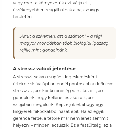
vagy mert a környezetük ezt várja el –,
érzékenyebben reagálhatnak a pajzsmirigy
területén.
„Amit a szívemen, azt a számon” – a régi
magyar mondásban több biológiai igazság
rejlik, mint gondolnánk.
A stressz valódi jelentése
A stresszt sokan csupán idegeskedésként
értelmezik. Valójában ennél pontosabb a definíció:
stressz az, amikor különbség van aközött, amit
gondolunk, hogy kellene, és aközött, amit
valójában megélünk. Képzeljük el, ahogy egy
kisgyerek fakockákból házat épít. Ha az egyik
gerenda ferde, a tetőre már nem lehet semmit
helyezni – minden lecsúszik. Ez a feszültség, ez a