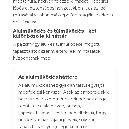
megtanulja, hogyan fejezze ki magát – lépésről
lépésre, biztonságos helyzetekben –, az az idő
múlásával valóban másképp fog reagálni ezekre a
szituációkra.
Alulműködés és túlműködés – két
különböző lelki háttér
A pajzsmirigy alul- és túlműködése mögött
tapasztalatok szerint eltérő lelki mintázatok
húzódhatnak meg.
Az alulműködés háttere
Az alulműködéshez gyakran társul egyfajta
megfelelési kényszer. Azok az emberek, akik
borzasztóan szeretnének mindennek eleget
tenni – a munkahelyen, otthon,
kapcsolataikban –, és közben elfelejtik, hogy
nekik is vannak saját igényeik, sokszor
tapasztalnak ilyen jellegű kimerülést.