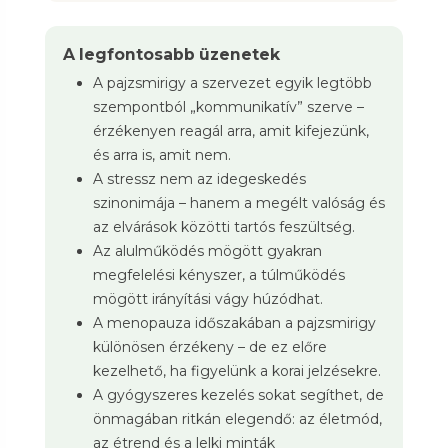
A legfontosabb üzenetek
A pajzsmirigy a szervezet egyik legtöbb
szempontból „kommunikatív” szerve –
érzékenyen reagál arra, amit kifejezünk,
és arra is, amit nem.
A stressz nem az idegeskedés
szinonimája – hanem a megélt valóság és
az elvárások közötti tartós feszültség.
Az alulműködés mögött gyakran
megfelelési kényszer, a túlműködés
mögött irányítási vágy húzódhat.
A menopauza időszakában a pajzsmirigy
különösen érzékeny – de ez előre
kezelhető, ha figyelünk a korai jelzésekre.
A gyógyszeres kezelés sokat segíthet, de
önmagában ritkán elegendő: az életmód,
az étrend és a lelki minták