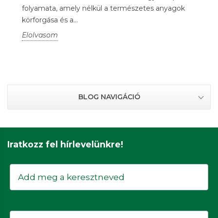
folyamata, amely nélkül a természetes anyagok
körforgása és a...
Elolvasom
BLOG NAVIGÁCIÓ
Iratkozz fel hírlevelünkre!
Keresztnév
Email