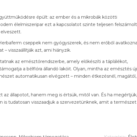
yüttműködésre épült: az ember és a mikrobák közötti
dern élelmiszeripar ezt a kapcsolatot szinte teljesen felszámolt
elveszett.
 Herbaferm cseppek nem gyógyszerek, és nem erőből avatkozn
 visszaállítják azt, ami hiányzik.
ttatnak az emésztőrendszerbe, amely előkészíti a táplálékot,
 támogatja a bélflóra állandó lakóit. Olyan, mintha az emésztés új
mészet automatikusan elvégzett – minden étkezésnél, magától,
zt az állapotot, hanem meg is értsük, mitől van. És ha megértjük
n is tudatosan visszaadjuk a szervezetünknek, amit a természet
rmcsepp
,
Mikrobiom támogatása
Kategória::
Éle