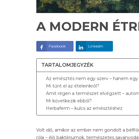
A MODERN ÉTR
Facebook
LinkedIn
TARTALOMJEGYZÉK
Az emésztés nem egy szerv – hanem egy
Mi tűnt el az ételeinkről?
Amit régen a természet elvégzett – auto
Mi következik ebből?
Herbaferm – kulcs az emésztéshez
Volt idő, amikor az ember nem gondolt a bélfló
róla – élő baktériumok, természetes savanyodás