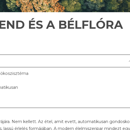
END ÉS A BÉLFLÓRA
 ökoszisztéma
matikusan
rájára. Nem kellett. Az étel, amit evett, automatikusan gondosk
, lassú érlelés formájában. A modern élelmiszeripar mindezt eg