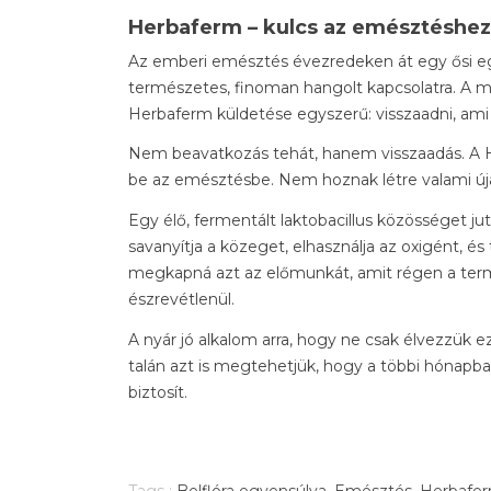
Herbaferm – kulcs az emésztéshez
Az emberi emésztés évezredeken át egy ősi eg
természetes, finoman hangolt kapcsolatra. A mo
Herbaferm küldetése egyszerű: visszaadni, ami 
Nem beavatkozás tehát, hanem visszaadás. A
be az emésztésbe. Nem hoznak létre valami újat –
Egy élő, fermentált laktobacillus közösséget ju
savanyítja a közeget, elhasználja az oxigént, és
megkapná azt az előmunkát, amit régen a ter
észrevétlenül.
A nyár jó alkalom arra, hogy ne csak élvezzük e
talán azt is megtehetjük, hogy a többi hónapba
biztosít.
Tags :
Belflóra egyensúlya
,
Emésztés
,
Herbafe