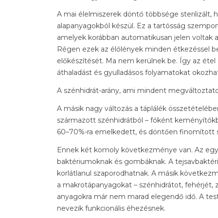
A mai élelmiszerek döntő többsége sterilizált
alapanyagokból készül. Ez a tartósság szempont
amelyek korábban automatikusan jelen voltak a n
Régen ezek az élőlények minden étkezéssel b
előkészítését. Ma nem kerülnek be. Így az étel „e
áthaladást és gyulladásos folyamatokat okozhat
A szénhidrát-arány, ami mindent megváltoztat
A másik nagy változás a táplálék összetételébe
származott szénhidrátból – főként keményítőkbő
60–70%-ra emelkedett, és döntően finomított s
Ennek két komoly következménye van. Az egyik: 
baktériumoknak és gombáknak. A tejsavbaktéri
korlátlanul szaporodhatnak. A másik következmé
a makrotápanyagokat – szénhidrátot, fehérjét, zs
anyagokra már nem marad elegendő idő. A test 
nevezik funkcionális éhezésnek.