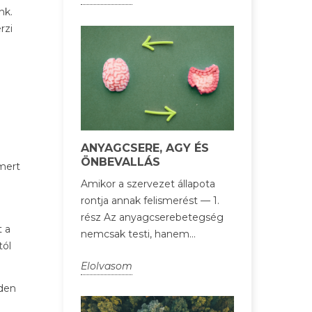
nk.
rzi
ANYAGCSERE, AGY ÉS
ÖNBEVALLÁS
mert
Amikor a szervezet állapota
rontja annak felismerést — 1.
rész Az anyagcserebetegség
t a
nemcsak testi, hanem...
tól
Elolvasom
nden