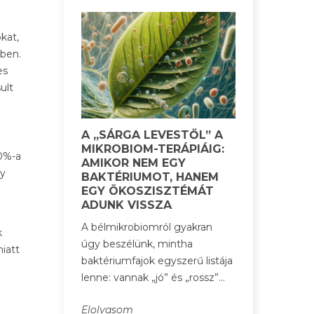
kat,
kben.
es
ult
A „SÁRGA LEVESTŐL” A
MIKROBIOM-TERÁPIÁIG:
30%-a
AMIKOR NEM EGY
ny
BAKTÉRIUMOT, HANEM
EGY ÖKOSZISZTÉMÁT
ADUNK VISSZA
A bélmikrobiomról gyakran
k
úgy beszélünk, mintha
iatt
baktériumfajok egyszerű listája
lenne: vannak „jó” és „rossz”...
Elolvasom