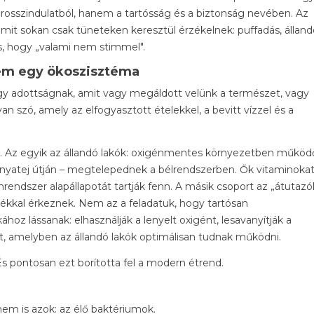
m rosszindulatból, hanem a tartósság és a biztonság nevében. Az
it sokan csak tüneteken keresztül érzékelnek: puffadás, álland
s, hogy „valami nem stimmel".
em egy ökoszisztéma
 egy adottságnak, amit vagy megáldott velünk a természet, vagy
n szó, amely az elfogyasztott ételekkel, a bevitt vízzel és a
n. Az egyik az állandó lakók: oxigénmentes környezetben működ
anyatej útján – megtelepednek a bélrendszerben. Ők vitaminoka
unrendszer alapállapotát tartják fenn. A másik csoport az „átutazó
lékkal érkeznek. Nem az a feladatuk, hogy tartósan
 lássanak: elhasználják a lenyelt oxigént, lesavanyítják a
t, amelyben az állandó lakók optimálisan tudnak működni.
s pontosan ezt borította fel a modern étrend.
em is azok: az élő baktériumok.