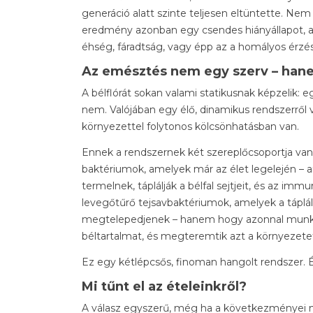
generáció alatt szinte teljesen eltüntette. Ne
eredmény azonban egy csendes hiányállapot, am
éhség, fáradtság, vagy épp az a homályos érzé
Az emésztés nem egy szerv – han
A bélflórát sokan valami statikusnak képzelik:
nem. Valójában egy élő, dinamikus rendszerről va
környezettel folytonos kölcsönhatásban van.
Ennek a rendszernek két szereplőcsoportja va
baktériumok, amelyek már az élet legelején – 
termelnek, táplálják a bélfal sejtjeit, és az imm
levegőtűrő tejsavbaktériumok, amelyek a táplá
megtelepedjenek – hanem hogy azonnal munkához
béltartalmat, és megteremtik azt a környezete
Ez egy kétlépcsős, finoman hangolt rendszer. É
Mi tűnt el az ételeinkről?
A válasz egyszerű, még ha a következményei n