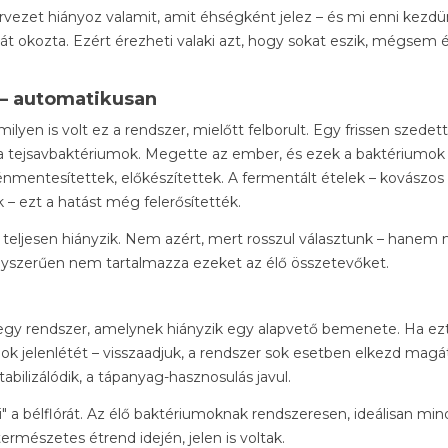
ervezet hiányoz valamit, amit éhségként jelez – és mi enni kezdü
 okozta. Ezért érezheti valaki azt, hogy sokat eszik, mégsem é
 – automatikusan
ilyen is volt ez a rendszer, mielőtt felborult. Egy frissen szedett
 a tejsavbaktériumok. Megette az ember, és ezek a baktériumok
énmentesítettek, előkészítettek. A fermentált ételek – kovászos
 – ezt a hatást még felerősítették.
ljesen hiányzik. Nem azért, mert rosszul választunk – hanem 
egyszerűen nem tartalmazza ezeket az élő összetevőket.
egy rendszer, amelynek hiányzik egy alapvető bemenete. Ha ez
ok jelenlétét – visszaadjuk, a rendszer sok esetben elkezd magá
abilizálódik, a tápanyag-hasznosulás javul.
a bélflórát. Az élő baktériumoknak rendszeresen, ideálisan mi
természetes étrend idején, jelen is voltak.