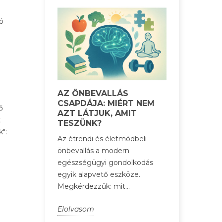
ó
AZ ÖNBEVALLÁS
CSAPDÁJA: MIÉRT NEM
ő
AZT LÁTJUK, AMIT
t
TESZÜNK?
k":
Az étrendi és életmódbeli
önbevallás a modern
egészségügyi gondolkodás
egyik alapvető eszköze.
Megkérdezzük: mit...
Elolvasom