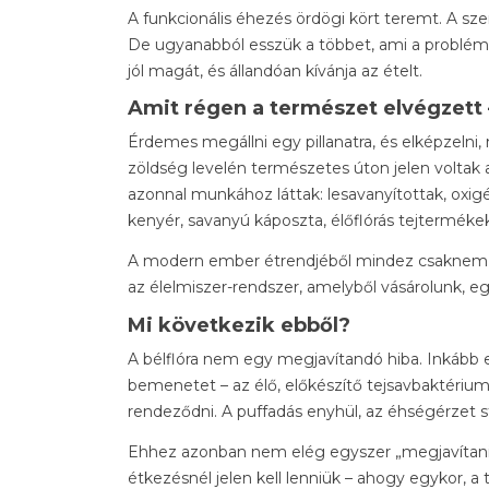
A funkcionális éhezés ördögi kört teremt. A sz
De ugyanabból esszük a többet, ami a problémát
jól magát, és állandóan kívánja az ételt.
Amit régen a természet elvégzett
Érdemes megállni egy pillanatra, és elképzelni, m
zöldség levelén természetes úton jelen voltak
azonnal munkához láttak: lesavanyítottak, oxig
kenyér, savanyú káposzta, élőflórás tejtermékek
A modern ember étrendjéből mindez csaknem te
az élelmiszer-rendszer, amelyből vásárolunk, 
Mi következik ebből?
A bélflóra nem egy megjavítandó hiba. Inkább 
bemenetet – az élő, előkészítő tejsavbaktérium
rendeződni. A puffadás enyhül, az éhségérzet st
Ehhez azonban nem elég egyszer „megjavítani" 
étkezésnél jelen kell lenniük – ahogy egykor, a 