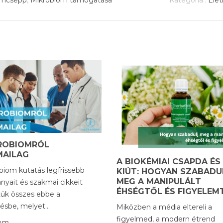
ROBIOMRÓL
MAILAG
A BIOKÉMIAI CSAPDA ÉS
biom kutatás legfrissebb
KIÚT: HOGYAN SZABADU
MEG A MANIPULÁLT
nyait és szakmai cikkeit
ÉHSÉGTŐL ÉS FIGYELEM
tük összes ebbe a
ésbe, melyet...
Miközben a média eltereli a
figyelmed, a modern étrend
som