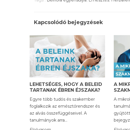
Kapcsolódó bejegyzések
LEHETSÉGES, HOGY A BELEID
A MIK
TARTANAK ÉBREN ÉJSZAKA?
SZAK
Egyre több tudós és szakember
A mikro
foglalkozik az emésztőrendszer és
tanulmá
az alvás összefüggéseivel. A
gyűjtöt
tanulmányok arra...
bejegyz
Elolvasom
Elolva