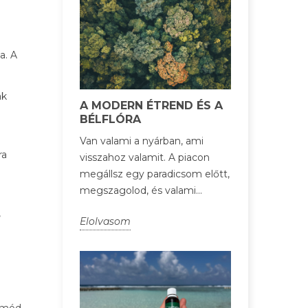
a. A
ak
A MODERN ÉTREND ÉS A
BÉLFLÓRA
Van valami a nyárban, ami
ra
visszahoz valamit. A piacon
megállsz egy paradicsom előtt,
megszagolod, és valami...
,
Elolvasom
tmód