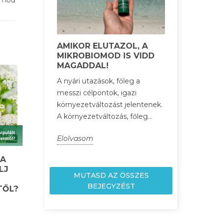
AMIKOR ELUTAZOL, A
MIKROBIOMOD IS VIDD
MAGADDAL!
A nyári utazások, főleg a
messzi célpontok, igazi
környezetváltozást jelentenek.
A környezetváltozás, főleg...
Elolvasom
 A
LJ
MUTASD AZ ÖSSZES
BEJEGYZÉST
TŐL?