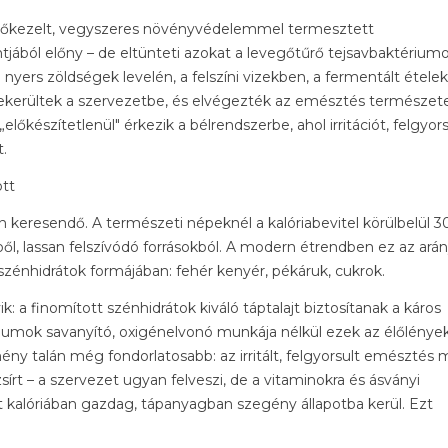
, hőkezelt, vegyszeres növényvédelemmel termesztett
jából előny – de eltünteti azokat a levegőtűrő tejsavbaktériumo
yers zöldségek levelén, a felszíni vizekben, a fermentált étele
ekerültek a szervezetbe, és elvégezték az emésztés természet
lőkészítetlenül" érkezik a bélrendszerbe, ahol irritációt, felgyors
.
ott
n keresendő. A természeti népeknél a kalóriabevitel körülbelül 
l, lassan felszívódó forrásokból. A modern étrendben ez az ará
zénhidrátok formájában: fehér kenyér, pékáruk, cukrok.
a finomított szénhidrátok kiváló táptalajt biztosítanak a káros
umok savanyító, oxigénelvonó munkája nélkül ezek az élőlénye
ny talán még fondorlatosabb: az irritált, felgyorsult emésztés m
írt – a szervezet ugyan felveszi, de a vitaminokra és ásványi
kalóriában gazdag, tápanyagban szegény állapotba kerül. Ezt