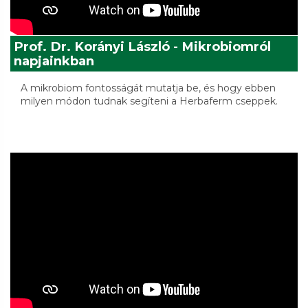
Prof. Dr. Korányi László - Mikrobiomról
napjainkban
A mikrobiom fontosságát mutatja be, és hogy ebben
milyen módon tudnak segíteni a Herbaferm cseppek.