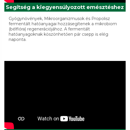
Segítség a kiegyensúlyozott emésztéshez
Gyógynövények, Mikroorganizmusok és Propolisz
fermentált hatóanyagai hozzásegítenek a mikrobiom
(bélflóra) regenerációjához. A fermentált
hatóanyagoknak köszönhetően pár csepp is elég
naponta.