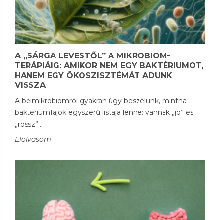
A „SÁRGA LEVESTŐL” A MIKROBIOM-
TERÁPIÁIG: AMIKOR NEM EGY BAKTÉRIUMOT,
HANEM EGY ÖKOSZISZTÉMÁT ADUNK
VISSZA
A bélmikrobiomról gyakran úgy beszélünk, mintha
baktériumfajok egyszerű listája lenne: vannak „jó” és
„rossz”...
Elolvasom