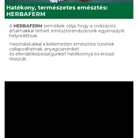
Hatékony, természetes emésztés:
HERBAFERM
A
HERBAFERM
termékek célja, hogy a civilizációs
ártalmakkal terhelt emésztőrendszerünk egyensúlyát
helyreállítsuk.
Használatukkal a kellemetlen emésztési tünetek
csillapodhatnak, anyagcserénket
és ellenállóképességünket hatékonnyá és erőssé
tesszük.