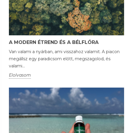
A MODERN ÉTREND ÉS A BÉLFLÓRA
Van valami a nyárban, ami visszahoz valamit. A piacon
megállsz egy paradicsom előtt, megszagolod, és
valami...
Elolvasom