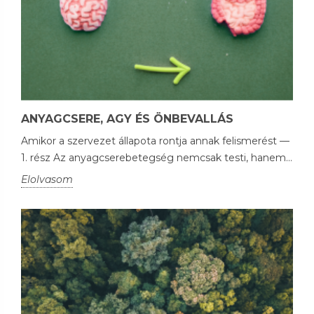
ANYAGCSERE, AGY ÉS ÖNBEVALLÁS
Amikor a szervezet állapota rontja annak felismerést —
1. rész Az anyagcserebetegség nemcsak testi, hanem...
Elolvasom