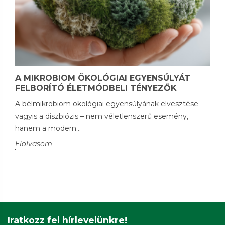
A MIKROBIOM ÖKOLÓGIAI EGYENSÚLYÁT
FELBORÍTÓ ÉLETMÓDBELI TÉNYEZŐK
A bélmikrobiom ökológiai egyensúlyának elvesztése –
vagyis a diszbiózis – nem véletlenszerű esemény,
hanem a modern...
Elolvasom
Iratkozz fel hírlevelünkre!